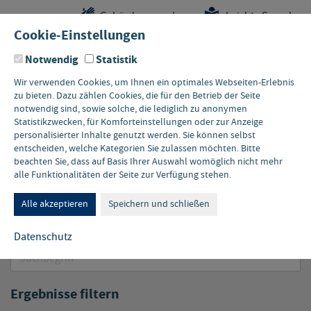
Sprungstellen-
Navigation
Hauptinhalte
Pflichtangaben
Gebärdensprache
Leichte Sprache
Navigation
und
Cookie-Einstellungen
Kontakt
Notwendig
Statistik
Wir verwenden Cookies, um Ihnen ein optimales Webseiten-Erlebnis
zu bieten. Dazu zählen Cookies, die für den Betrieb der Seite
notwendig sind, sowie solche, die lediglich zu anonymen
Statistikzwecken, für Komforteinstellungen oder zur Anzeige
personalisierter Inhalte genutzt werden. Sie können selbst
entscheiden, welche Kategorien Sie zulassen möchten. Bitte
beachten Sie, dass auf Basis Ihrer Auswahl womöglich nicht mehr
Newsarchiv
alle Funktionalitäten der Seite zur Verfügung stehen.
Alle akzeptieren
Speichern und schließen
Meldungen durchsuchen
Datenschutz
Suchbegriff
Ergebnisse filtern