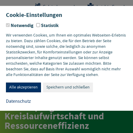
Sprungstellen-
Navigation
Hauptinhalte
Pflichtangaben
Gebärdensprache
Leichte Sprache
Navigation
und
Cookie-Einstellungen
Kontakt
Notwendig
Statistik
Wir verwenden Cookies, um Ihnen ein optimales Webseiten-Erlebnis
zu bieten. Dazu zählen Cookies, die für den Betrieb der Seite
notwendig sind, sowie solche, die lediglich zu anonymen
Statistikzwecken, für Komforteinstellungen oder zur Anzeige
personalisierter Inhalte genutzt werden. Sie können selbst
entscheiden, welche Kategorien Sie zulassen möchten. Bitte
beachten Sie, dass auf Basis Ihrer Auswahl womöglich nicht mehr
alle Funktionalitäten der Seite zur Verfügung stehen.
PRESSEMITTEILUNG MUNV
PRESSEMITTEILUNG
Umweltministerium startet
Alle akzeptieren
Speichern und schließen
10 Millionen Euro
Datenschutz
Sonderprogramm für
Kreislaufwirtschaft und
Ressourceneffizienz