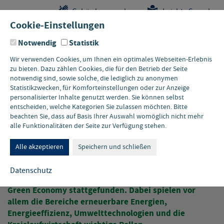
Sprungstellen-
Navigation
Hauptinhalte
Pflichtangaben
Gebärdensprache
Leichte Sprache
Navigation
und
Cookie-Einstellungen
Kontakt
Notwendig
Statistik
Wir verwenden Cookies, um Ihnen ein optimales Webseiten-Erlebnis
zu bieten. Dazu zählen Cookies, die für den Betrieb der Seite
notwendig sind, sowie solche, die lediglich zu anonymen
Statistikzwecken, für Komforteinstellungen oder zur Anzeige
personalisierter Inhalte genutzt werden. Sie können selbst
entscheiden, welche Kategorien Sie zulassen möchten. Bitte
beachten Sie, dass auf Basis Ihrer Auswahl womöglich nicht mehr
Regionalprofil Niederrhein
alle Funktionalitäten der Seite zur Verfügung stehen.
Alle akzeptieren
Speichern und schließen
Die Region Niederrhein ist traditionell geprägt von
Landwirtschaft, Industrie und Handel. In den letzten
Datenschutz
Jahren hat eine zunehmende Ausrichtung auf eine
Green Economy stattgefunden. Dabei spielen vor
allem die Bereiche erneuerbare Energien,
Energieeffizienz, Umwelttechnologien und die