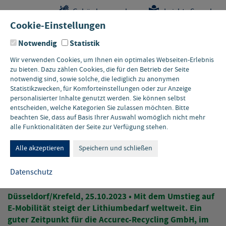
Sprungstellen-
Navigation
Hauptinhalte
Pflichtangaben
Gebärdensprache
Leichte Sprache
Navigation
und
Cookie-Einstellungen
Kontakt
Notwendig
Statistik
Wir verwenden Cookies, um Ihnen ein optimales Webseiten-Erlebnis
zu bieten. Dazu zählen Cookies, die für den Betrieb der Seite
notwendig sind, sowie solche, die lediglich zu anonymen
Statistikzwecken, für Komforteinstellungen oder zur Anzeige
personalisierter Inhalte genutzt werden. Sie können selbst
entscheiden, welche Kategorien Sie zulassen möchten. Bitte
beachten Sie, dass auf Basis Ihrer Auswahl womöglich nicht mehr
alle Funktionalitäten der Seite zur Verfügung stehen.
ACCUREC-RECYCLING GMBH
Nachhaltiges Lithium aus
Alle akzeptieren
Speichern und schließen
NRW
Datenschutz
Düsseldorf/Krefeld, 25.10.2023 • Mit dem Umstieg auf
E-Mobilität steigt der Lithiumbedarf weltweit. Ein
guter Zeitpunkt für die Accurec-Recycling GmbH, im