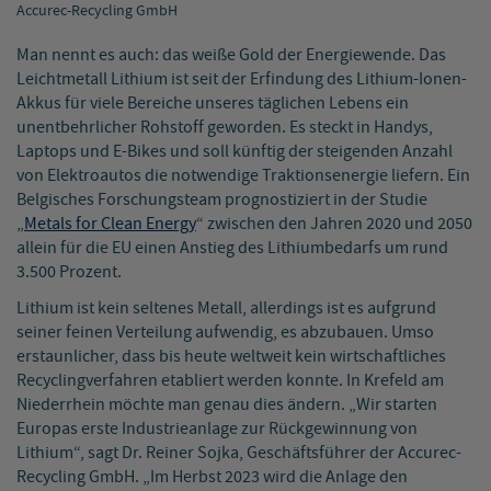
Accurec-Recycling GmbH
Man nennt es auch: das weiße Gold der Energiewende. Das
Leichtmetall Lithium ist seit der Erfindung des Lithium-Ionen-
Akkus für viele Bereiche unseres täglichen Lebens ein
unentbehrlicher Rohstoff geworden. Es steckt in Handys,
Laptops und E-Bikes und soll künftig der steigenden Anzahl
von Elektroautos die notwendige Traktionsenergie liefern. Ein
Belgisches Forschungsteam prognostiziert in der Studie
„
Metals for Clean Energy
“ zwischen den Jahren 2020 und 2050
allein für die EU einen Anstieg des Lithiumbedarfs um rund
3.500 Prozent.
Lithium ist kein seltenes Metall, allerdings ist es aufgrund
seiner feinen Verteilung aufwendig, es abzubauen. Umso
erstaunlicher, dass bis heute weltweit kein wirtschaftliches
Recyclingverfahren etabliert werden konnte. In Krefeld am
Niederrhein möchte man genau dies ändern. „Wir starten
Europas erste Industrieanlage zur Rückgewinnung von
Lithium“, sagt Dr. Reiner Sojka, Geschäftsführer der Accurec-
Recycling GmbH. „Im Herbst 2023 wird die Anlage den