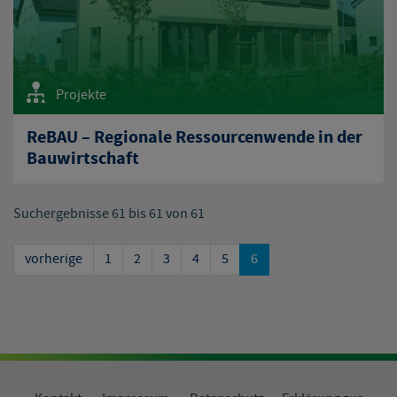
Projekte
ReBAU – Regionale Ressourcenwende in der
Bauwirtschaft
Suchergebnisse 61 bis 61 von 61
vorherige
1
2
3
4
5
6