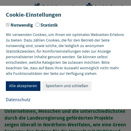
Sprungstellen-
Navigation
Hauptinhalte
Pflichtangaben
Gebärdensprache
Leichte Sprache
Navigation
und
Cookie-Einstellungen
Kontakt
Notwendig
Statistik
Wir verwenden Cookies, um Ihnen ein optimales Webseiten-Erlebnis
zu bieten. Dazu zählen Cookies, die für den Betrieb der Seite
notwendig sind, sowie solche, die lediglich zu anonymen
Statistikzwecken, für Komforteinstellungen oder zur Anzeige
personalisierter Inhalte genutzt werden. Sie können selbst
entscheiden, welche Kategorien Sie zulassen möchten. Bitte
beachten Sie, dass auf Basis Ihrer Auswahl womöglich nicht mehr
alle Funktionalitäten der Seite zur Verfügung stehen.
GREEN PRACTICE AUS NRW
Unternehmen, Menschen,
Alle akzeptieren
Speichern und schließen
Projekte
Datenschutz
Unternehmen, Menschen und die unterschiedlichsten
durch die Landesregierung geförderten Projekte
zeigen überall in Nordrhein-Westfalen, wie eine Green