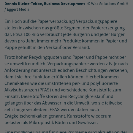
Dennis Kleine-Tebbe, Business Development
Wax Solutions GmbH
/ Eggert Media
Ein Hoch auf die Papierverpackung! Verpackungspapiere
stellen inzwischen das größte Segment der Papiererzeugung
dar. Etwa 100 Kilo verbraucht jede Bürgerin und jeder Bürger
davon pro Jahr. Immer mehr Produkte kommen in Papier und
Pappe gehüllt in den Verkauf oder Versand.
Trotz hoher Recyclingquoten sind Papier und Pappe nicht per
se umweltfreundlich. Verpackungspapiere werden z.B. je nach
Anforderung mit unterschiedlichen Beschichtungen versehen,
damit sie ihre Funktion erfüllen können. Hierbei kommen
Chemikalien wie die umstrittenen per- und polyfluorierte
Alkylsubstanzen (PFAS) und verschiedene Kunststoffe zum
Einsatz. Diese Stoffe stören den Recyclingkreislauf und
gelangen über das Abwasser in die Umwelt, wo sie teilweise
sehr lange verbleiben. PFAS werden daher auch
Ewigkeitschemikalien genannt. Kunststoffe wiederum
belasten als Mikroplastik Böden und Gewässer.
Eine mögliche Lösung für diese Probleme wird aktuell von der