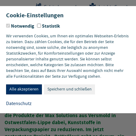
Sprungstellen-
Navigation
Hauptinhalte
Pflichtangaben
Gebärdensprache
Leichte Sprache
Navigation
und
Cookie-Einstellungen
Kontakt
Notwendig
Statistik
Wir verwenden Cookies, um Ihnen ein optimales Webseiten-Erlebnis
zu bieten. Dazu zählen Cookies, die für den Betrieb der Seite
notwendig sind, sowie solche, die lediglich zu anonymen
Statistikzwecken, für Komforteinstellungen oder zur Anzeige
personalisierter Inhalte genutzt werden. Sie können selbst
entscheiden, welche Kategorien Sie zulassen möchten. Bitte
beachten Sie, dass auf Basis Ihrer Auswahl womöglich nicht mehr
alle Funktionalitäten der Seite zur Verfügung stehen.
BAWAFLEX
Papier ohne Plastik
Alle akzeptieren
Speichern und schließen
Datenschutz
Düsseldorf/Versmold, 11.11.2024 • Schon heute helfen
die Produkte der Wax Solutions aus Versmold in
Ostwestfalen-Lippe dabei, Kunststoffe in
Verpackungspapier zu reduzieren. Im jetzt