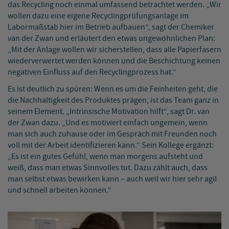
das Recycling noch einmal umfassend betrachtet werden. „Wir
wollen dazu eine eigene Recyclingprüfungsanlage im
Labormaßstab hier im Betrieb aufbauen“, sagt der Chemiker
van der Zwan und erläutert den etwas ungewöhnlichen Plan:
„Mit der Anlage wollen wir sicherstellen, dass alle Papierfasern
wiederverwertet werden können und die Beschichtung keinen
negativen Einfluss auf den Recyclingprozess hat.“
Es ist deutlich zu spüren: Wenn es um die Feinheiten geht, die
die Nachhaltigkeit des Produktes prägen, ist das Team ganz in
seinem Element. „Intrinsische Motivation hilft“, sagt Dr. van
der Zwan dazu. „Und es motiviert einfach ungemein, wenn
man sich auch zuhause oder im Gespräch mit Freunden noch
voll mit der Arbeit identifizieren kann.“ Sein Kollege ergänzt:
„Es ist ein gutes Gefühl, wenn man morgens aufsteht und
weiß, dass man etwas Sinnvolles tut. Dazu zählt auch, dass
man selbst etwas bewirken kann – auch weil wir hier sehr agil
und schnell arbeiten können.“