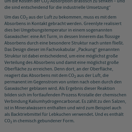
um die Kosten der CO
-Absorption drastisch zu senken – und
2
die sind entscheidend für die industrielle Umsetzung“
Um das CO
aus der Luft zu bekommen, muss es mit dem
2
Absorbens in Kontakt gebracht werden. Greenlyte realisiert
dies bei Umgebungstemperatur in einem sogenannten
Gaswäscher: eine Art Turm, in dessen Innerem das flüssige
Absorbens durch eine besondere Struktur nach unten fließt.
Das Design dieser im Fachvokabular „Packung“ genannten
Struktur ist dabei entscheidend, um eine möglichst große
Verteilung des Absorbens und damit eine möglichst große
Oberfläche zu erreichen. Denn dort, an der Oberfläche,
reagiert das Absorbens mit dem CO
aus der Luft, die
2
permanent im Gegenstrom von unten nach oben durch den
Gaswäscher geblasen wird. Als Ergebnis dieser Reaktion
bilden sich im fortlaufenden Prozess Kristalle der chemischen
Verbindung Kaliumhydrogencarbonat. Es zählt zu den Salzen,
ist in Mineralwässern enthalten und wird zum Beispiel auch
als Backtriebmittel für Lebkuchen verwendet. Und es enthält
CO
in chemisch gebundener Form.
2