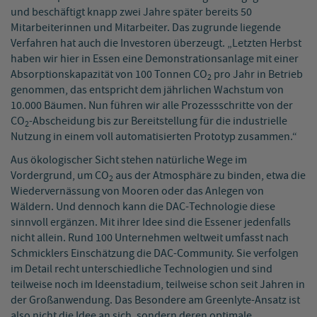
und beschäftigt knapp zwei Jahre später bereits 50
Mitarbeiterinnen und Mitarbeiter. Das zugrunde liegende
Verfahren hat auch die Investoren überzeugt. „Letzten Herbst
haben wir hier in Essen eine Demonstrationsanlage mit einer
Absorptionskapazität von 100 Tonnen CO
pro Jahr in Betrieb
2
genommen, das entspricht dem jährlichen Wachstum von
10.000 Bäumen. Nun führen wir alle Prozessschritte von der
CO
-Abscheidung bis zur Bereitstellung für die industrielle
2
Nutzung in einem voll automatisierten Prototyp zusammen.“
Aus ökologischer Sicht stehen natürliche Wege im
Vordergrund, um CO
aus der Atmosphäre zu binden, etwa die
2
Wiedervernässung von Mooren oder das Anlegen von
Wäldern. Und dennoch kann die DAC-Technologie diese
sinnvoll ergänzen. Mit ihrer Idee sind die Essener jedenfalls
nicht allein. Rund 100 Unternehmen weltweit umfasst nach
Schmicklers Einschätzung die DAC-Community. Sie verfolgen
im Detail recht unterschiedliche Technologien und sind
teilweise noch im Ideenstadium, teilweise schon seit Jahren in
der Großanwendung. Das Besondere am Greenlyte-Ansatz ist
also nicht die Idee an sich, sondern deren optimale