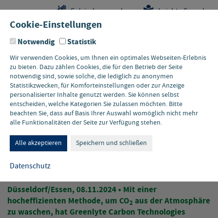
Sprungstellen-
Navigation
Hauptinhalte
Pflichtangaben
Gebärdensprache
Leichte Sprache
Navigation
und
Cookie-Einstellungen
Kontakt
Notwendig
Statistik
Wir verwenden Cookies, um Ihnen ein optimales Webseiten-Erlebnis
zu bieten. Dazu zählen Cookies, die für den Betrieb der Seite
notwendig sind, sowie solche, die lediglich zu anonymen
Statistikzwecken, für Komforteinstellungen oder zur Anzeige
personalisierter Inhalte genutzt werden. Sie können selbst
entscheiden, welche Kategorien Sie zulassen möchten. Bitte
beachten Sie, dass auf Basis Ihrer Auswahl womöglich nicht mehr
alle Funktionalitäten der Seite zur Verfügung stehen.
PROTOTYP DIRECT AIR CAPTURE
CO
aus der Atmosphäre
Alle akzeptieren
Speichern und schließen
2
waschen und nutzen
Datenschutz
Düsseldorf/Essen, 08.11.2024 • Mit einer
hocheffizienten Methode, um CO
aus der Atmosphäre
2
zu waschen, hat Greenlyte Carbon Technologies