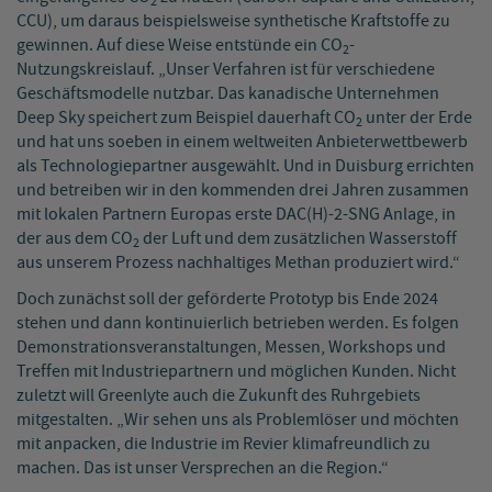
2
CCU), um daraus beispielsweise synthetische Kraftstoffe zu
gewinnen. Auf diese Weise entstünde ein CO
-
2
Nutzungskreislauf. „Unser Verfahren ist für verschiedene
Geschäftsmodelle nutzbar. Das kanadische Unternehmen
Deep Sky speichert zum Beispiel dauerhaft CO
unter der Erde
2
und hat uns soeben in einem weltweiten Anbieterwettbewerb
als Technologiepartner ausgewählt. Und in Duisburg errichten
und betreiben wir in den kommenden drei Jahren zusammen
mit lokalen Partnern Europas erste DAC(H)-2-SNG Anlage, in
der aus dem CO
der Luft und dem zusätzlichen Wasserstoff
2
aus unserem Prozess nachhaltiges Methan produziert wird.“
Doch zunächst soll der geförderte Prototyp bis Ende 2024
stehen und dann kontinuierlich betrieben werden. Es folgen
Demonstrationsveranstaltungen, Messen, Workshops und
Treffen mit Industriepartnern und möglichen Kunden. Nicht
zuletzt will Greenlyte auch die Zukunft des Ruhrgebiets
mitgestalten. „Wir sehen uns als Problemlöser und möchten
mit anpacken, die Industrie im Revier klimafreundlich zu
machen. Das ist unser Versprechen an die Region.“