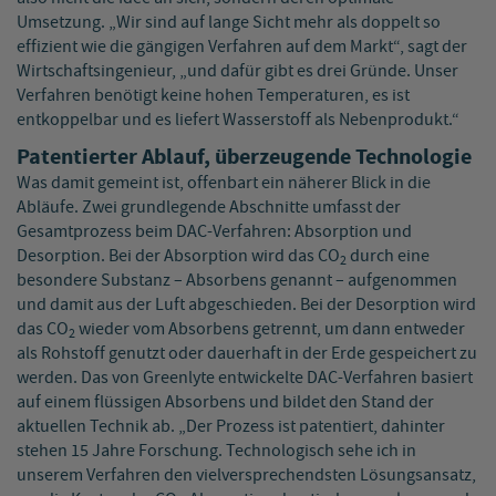
Umsetzung. „Wir sind auf lange Sicht mehr als doppelt so
effizient wie die gängigen Verfahren auf dem Markt“, sagt der
Wirtschaftsingenieur, „und dafür gibt es drei Gründe. Unser
Verfahren benötigt keine hohen Temperaturen, es ist
entkoppelbar und es liefert Wasserstoff als Nebenprodukt.“
Patentierter Ablauf, überzeugende Technologie
Was damit gemeint ist, offenbart ein näherer Blick in die
Abläufe. Zwei grundlegende Abschnitte umfasst der
Gesamtprozess beim DAC-Verfahren: Absorption und
Desorption. Bei der Absorption wird das CO
durch eine
2
besondere Substanz – Absorbens genannt – aufgenommen
und damit aus der Luft abgeschieden. Bei der Desorption wird
das CO
wieder vom Absorbens getrennt, um dann entweder
2
als Rohstoff genutzt oder dauerhaft in der Erde gespeichert zu
werden. Das von Greenlyte entwickelte DAC-Verfahren basiert
auf einem flüssigen Absorbens und bildet den Stand der
aktuellen Technik ab. „Der Prozess ist patentiert, dahinter
stehen 15 Jahre Forschung. Technologisch sehe ich in
unserem Verfahren den vielversprechendsten Lösungsansatz,