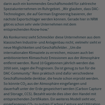
darin auch ein kommendes Geschäftsmodell für zahlreiche
Spezialunternehmen im Ruhrgebiet. „Wir glauben, dass DAC-
Technologien, die auf German Engineering basieren, der
nächste Exportschlager werden können. Gerade hier in NRW
gibt es schon sehr viele Unternehmen mit dem
entsprechenden Know-how.“
Als Konkurrenz sieht Schmickler diese Unternehmen aus dem
klassischen Industrie- und Anlagenbau nicht, vielmehr sieht er
neue Möglichkeiten und Geschäftsfelder. „Um die
internationalen Klimaziele zu erreichen, müssen auch bei
ambitioniertem Klimaschutz Emissionen aus der Atmosphäre
entfernt werden. Rund 10 Gigatonnen jährlich werden das
2050 sein, sagen die Prognosen. Da ist genug zu tun für die
DAC-Community.“ Rein praktisch sind dafür verschiedene
Geschäftsmodelle denkbar, die heute schon erprobt werden.
So könnte CO
aus der Atmosphäre eingefangen und
2
dauerhaft unter der Erde gespeichert werden (Carbon Capture
and Storage, CCS). Bezahlt würde dies über den Handel mit
entsprechenden Zertifikaten. Ein weiteres Modell sieht vor,
eingefangenes CO
zu nutzen (Carbon Capture and Utilization,