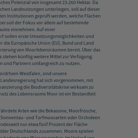
ches Potenzial von insgesamt 23.260 Hektar. Da
chen Landnutzungen unterliegen, soll auf dieser
ten Institutionen geprüft werden, welche Flächen
i soll der Fokus vor allem auf bestehende
raums einnehmen. Auf einer
f sollen erste Umsetzungsmöglichkeiten und
er die Europäische Union (EU), Bund und Land
urierung von Moorlebensräumen bereit. Über das
stehen künftig weitere Mittel zur Verfügung.
en und Partnern umfangreich zu nutzen.
Nordrhein-Westfalen, sind unsere
ie Landesregierung hat sich vorgenommen, mit
anzierung die Biodiversitätskrise wirksam zu
hutz des Lebensraums Moor ist ein Bestandteil
fährdete Arten wie die Bekassine, Moorfrösche,
en Sonnentau- und Torfmoosarten oder Orchideen
esweit nur etwa fünf Prozent der Fläche
 Wälder Deutschlands zusammen. Moore spielen