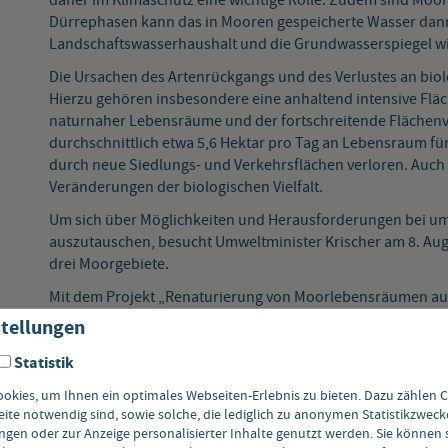
daher im Klimaschutz eine wichtige Rolle. Zudem sind Moo
Dürrephasen kann das in Mooren gespeicherte Wasser dan
Landschaftswasserhaushalt und die Grundwasserspiegel w
Die Ursachen des Artenrückgangs und des Verlustes an biol
Hierzu gehören insbesondere eine anhaltend intensive Fl
naturnaher Lebensräume und der fortschreitende Flächenv
durchschnittlich etwa 5,6 Hektar pro Tag an Lebensraum für 
durch neue Siedlungs- und Verkehrsflächen verloren. Auch
Veränderungen der biologischen Vielfalt.
Um sich über Möglichkeiten und Herausforderungen bei u
auszutauschen, besucht Umweltminister Krischer am 8. Au
drei Moorgebiete.
Mit dem Projekt „Renaturierung von Moorlebensräumen auf 
BUND NRW für die Renaturierung von mehr als 60 verschie
tellungen
500 Hektar ein. Hierzu gehören unter anderem die Waldmoo
Statistik
Bergisch Gladbach. Zahlreiche Moor-Lebensräume auf der B
Entwässerungsgräben durchzogen. Hinzu kommen die nega
kies, um Ihnen ein optimales Webseiten-Erlebnis zu bieten. Dazu zählen Co
Biotope und ihre Ökosystemleistungen zu sichern, möchte
eite notwendig sind, sowie solche, die lediglich zu anonymen Statistikzweck
Flächeneigentümerinnen bzw. Flächeneigentümern und Na
gen oder zur Anzeige personalisierter Inhalte genutzt werden. Sie können 