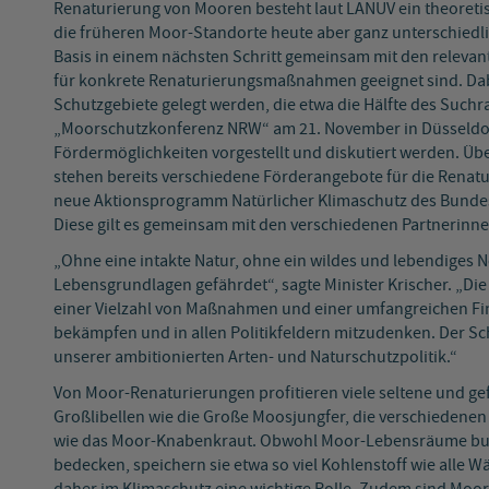
Renaturierung von Mooren besteht laut LANUV ein theoretis
die früheren Moor-Standorte heute aber ganz unterschiedli
Basis in einem nächsten Schritt gemeinsam mit den relevan
für konkrete Renaturierungsmaßnahmen geeignet sind. Dabe
Schutzgebiete gelegt werden, die etwa die Hälfte des Such
„Moorschutzkonferenz NRW“ am 21. November in Düsseldor
Fördermöglichkeiten vorgestellt und diskutiert werden. Üb
stehen bereits verschiedene Förderangebote für die Renat
neue Aktionsprogramm Natürlicher Klimaschutz des Bundes 
Diese gilt es gemeinsam mit den verschiedenen Partnerinn
„Ohne eine intakte Natur, ohne ein wildes und lebendiges 
Lebensgrundlagen gefährdet“, sagte Minister Krischer. „D
einer Vielzahl von Maßnahmen und einer umfangreichen Fin
bekämpfen und in allen Politikfeldern mitzudenken. Der Sc
unserer ambitionierten Arten- und Naturschutzpolitik.“
Von Moor-Renaturierungen profitieren viele seltene und ge
Großlibellen wie die Große Moosjungfer, die verschieden
wie das Moor-Knabenkraut. Obwohl Moor-Lebensräume bund
bedecken, speichern sie etwa so viel Kohlenstoff wie alle