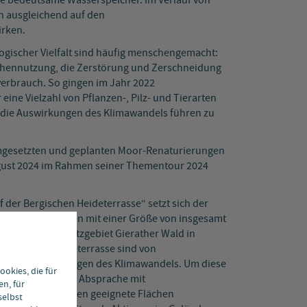
re bedeutsame Wasserspeicher. Im Verlauf von
n ausgleichend auf den
irken.
ogischer Vielfalt sind häufig menschengemacht:
ächennutzung, die Zerstörung und Zerschneidung
erbrauch. So gingen im Jahr 2022
eine Vielzahl von Pflanzen-, Pilz- und Tierarten
 die Auswirkungen des Klimawandels führen zu
mgesetzten und geplanten Moor-Renaturierungen
gust 2024 im Rahmen seiner Thementour 2024
der Bergischen Heideterrasse“ setzt sich der
denen Moorflächen mit einer Größe von insgesamt
re im Naturschutzgebiet Gierather Wald in
ergischen Heideterrasse sind von
tiven Auswirkungen des Klimawandels. Um diese
okies, die für
 der BUND NRW in Absprache mit
en, für
turschutzbehörden geeignete Flächen
selbst