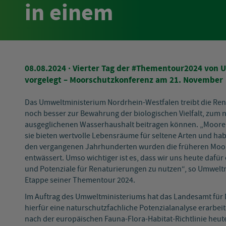
in einem
08.08.2024
· Vierter Tag der #Thementour2024 von U
vorgelegt – Moorschutzkonferenz am 21. November
Das Umweltministerium Nordrhein-Westfalen treibt die Ren
noch besser zur Bewahrung der biologischen Vielfalt, zum 
ausgeglichenen Wasserhaushalt beitragen können. „Moore 
sie bieten wertvolle Lebensräume für seltene Arten und hab
den vergangenen Jahrhunderten wurden die früheren Moor-
entwässert. Umso wichtiger ist es, dass wir uns heute dafü
und Potenziale für Renaturierungen zu nutzen“, so Umweltm
Etappe seiner Thementour 2024.
Im Auftrag des Umweltministeriums hat das Landesamt für
hierfür eine naturschutzfachliche Potenzialanalyse erar
nach der europäischen Fauna-Flora-Habitat-Richtlinie heute