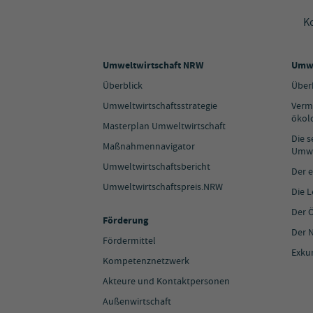
K
Umweltwirtschaft NRW
Umwe
Überblick
Über
Umweltwirtschaftsstrategie
Verm
ökol
Masterplan Umweltwirtschaft
Die 
Maßnahmennavigator
Umwe
Umweltwirtschaftsbericht
Der e
Umweltwirtschaftspreis.NRW
Die 
Der 
Förderung
Der N
Fördermittel
Exku
Kompetenznetzwerk
Akteure und Kontaktpersonen
Außenwirtschaft