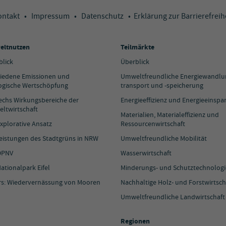
ontakt
•
Impressum
•
Datenschutz
•
Erklärung zur Barrierefreih
ltnutzen
Teilmärkte
blick
Überblick
iedene Emissionen und
Umweltfreundliche Energiewandlun
ogische Wertschöpfung
transport und -speicherung
sechs Wirkungsbereiche der
Energieeffizienz und Energieeinspa
ltwirtschaft
Materialien, Materialeffizienz und
xplorative Ansatz
Ressourcenwirtschaft
Leistungen des Stadtgrüns in NRW
Umweltfreundliche Mobilität
ÖPNV
Wasserwirtschaft
ationalpark Eifel
Minderungs- und Schutztechnolog
rs: Wiedervernässung von Mooren
Nachhaltige Holz- und Forstwirtsch
Umweltfreundliche Landwirtschaft
Regionen