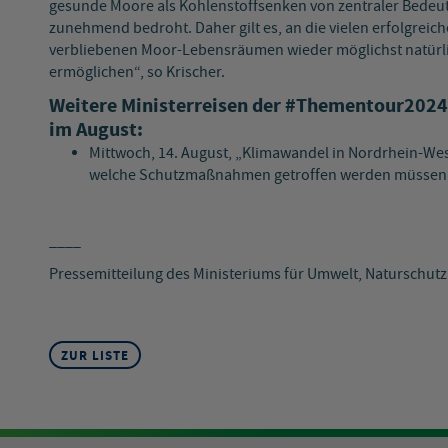
gesunde Moore als Kohlenstoffsenken von zentraler Bedeu
zunehmend bedroht. Daher gilt es, an die vielen erfolgrei
verbliebenen Moor-Lebensräumen wieder möglichst natürli
ermöglichen“, so Krischer.
Weitere Ministerreisen der #Thementour2024
im August:
Mittwoch, 14. August, „Klimawandel in Nordrhein-Westf
welche Schutzmaßnahmen getroffen werden müssen
____
Pressemitteilung des Ministeriums für Umwelt, Naturschut
ZUR LISTE