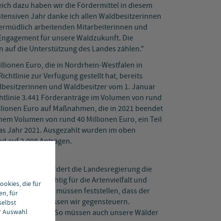
eich dazu haben wir die Fördermittel in diesem
intensiven Jahr danke ich allen Waldbesitzerinnen
ermüdlich arbeitenden Mitarbeiterinnen und
 Engagement für unsere Waldzukunft. Die
 auf die Unterstützung des Landes zählen."
Millionen Euro, die in Nordrhein-Westfalen in
htlinie zur Verfügung gestellt hat, bereits
dbesitzerinnen und Waldbesitzer vom 1. Januar
htlinie 3.441 Förderanträge im Volumen von rund
illionen Euro auf Maßnahmen, die in 2021 beendet
inem Volumen von rund 40 Millionen Euro, ein Teil
s Jahr 2021. Ausgezahlt wurden im oben
d auf 2.098 Anträgen.
t
gskonzeptes fördert die Landesregierung die
 Diese sind wichtig für die Artenvielfalt und
okies, die für
esitzer bei. "Wir müssen feststellen, dass der
en, für
hen. Und daher müssen wir gegensteuern.
selbst
er Auswahl
t und vielfältig. So müssen auch unsere Wälder