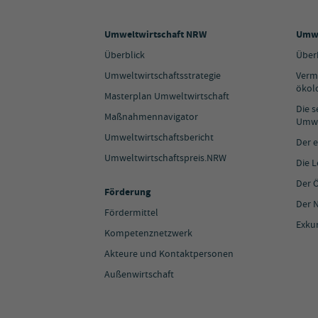
Umweltwirtschaft NRW
Umwe
Überblick
Über
Umweltwirtschaftsstrategie
Verm
ökol
Masterplan Umweltwirtschaft
Die 
Maßnahmennavigator
Umwe
Umweltwirtschaftsbericht
Der e
Umweltwirtschaftspreis.NRW
Die 
Der 
Förderung
Der N
Fördermittel
Exku
Kompetenznetzwerk
Akteure und Kontaktpersonen
Außenwirtschaft