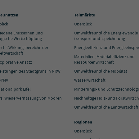
ltnutzen
Teilmärkte
blick
Überblick
iedene Emissionen und
Umweltfreundliche Energiewandlun
ogische Wertschöpfung
transport und -speicherung
sechs Wirkungsbereiche der
Energieeffizienz und Energieeinspa
ltwirtschaft
Materialien, Materialeffizienz und
xplorative Ansatz
Ressourcenwirtschaft
Leistungen des Stadtgrüns in NRW
Umweltfreundliche Mobilität
ÖPNV
Wasserwirtschaft
ationalpark Eifel
Minderungs- und Schutztechnolog
rs: Wiedervernässung von Mooren
Nachhaltige Holz- und Forstwirtsch
Umweltfreundliche Landwirtschaft
Regionen
Überblick