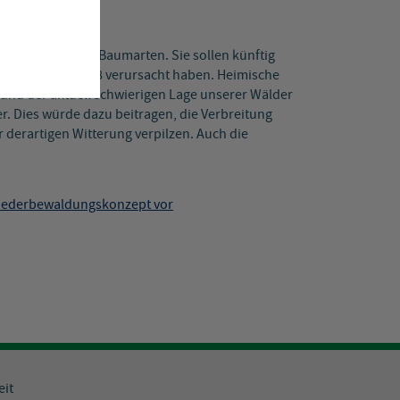
indestens vier Baumarten. Sie sollen künftig
enkäfer seit 2018 verursacht haben. Heimische
und der aktuell schwierigen Lage unserer Wälder
. Dies würde dazu beitragen, die Verbreitung
derartigen Witterung verpilzen. Auch die
Wiederbewaldungskonzept vor
eit