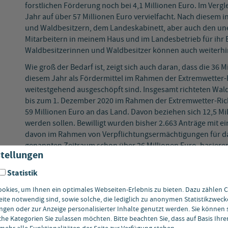
forstlichen Förderung noch bei 4,1 Millionen Euro. Im Vergl
Jahr auf über 57 Millionen Euro vervielfacht. Nach diesem 
und Waldbesitzern, dem Landeskabinett, aber auch den un
Mitarbeitern in meinem Haus und im Landesbetrieb für ihr
Waldbesitzerinnen und Waldbesitzer können auch weiterhin
Wie groß der Bedarf ist, zeigt sich auch daran, dass die 36 
diesem Jahr als Fördermittel im Rahmen der Extremwetter-Ric
weitestgehend ausgeschöpft sind. Insgesamt richteten Wal
bis zum 1. Dezember 2020 im Rahmen der Extremwetter-Ric
59 Millionen Euro an das Land. Davon beziehen sich 12,5 M
werden sollen. Bewilligt wurden bisher 2.663 Anträge mit e
davon im Rahmen von Verpflichtungsermächtigungen für da
genannten Zeitraum schon über 26 Millionen Euro, basieren
tellungen
Nadelholz-Monokulturen haben keine Zukunf
Statistik
Im Rahmen des im November vorgestellten Wiederbewaldun
Entwicklung von vielfältigen und klimastabilen Mischwäldern.
kies, um Ihnen ein optimales Webseiten-Erlebnis zu bieten. Dazu zählen Co
tragen gleichzeitig zu einer Risikominimierung für die Waldb
eite notwendig sind, sowie solche, die lediglich zu anonymen Statistikzweck
Klimawandel schneller ist, als stabile Mischwälder entste
gen oder zur Anzeige personalisierter Inhalte genutzt werden. Sie können 
he Kategorien Sie zulassen möchten. Bitte beachten Sie, dass auf Basis Ihr
Nadelholz-Monokulturen haben keine Zukunft. Natur ist bun