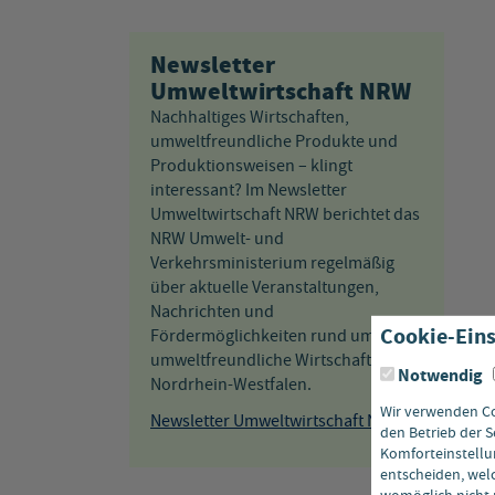
Newsletter
Umweltwirtschaft NRW
Nachhaltiges Wirtschaften,
umweltfreundliche Produkte und
Produktionsweisen – klingt
interessant? Im Newsletter
Umweltwirtschaft NRW berichtet das
NRW Umwelt- und
Verkehrsministerium regelmäßig
über aktuelle Veranstaltungen,
Nachrichten und
Cookie-Eins
Fördermöglichkeiten rund um das
umweltfreundliche Wirtschaften in
Notwendig
Nordrhein-Westfalen.
Wir verwenden Coo
Newsletter Umweltwirtschaft NRW
den Betrieb der S
Komforteinstellun
entscheiden, welc