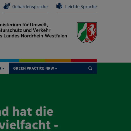
Gebärdensprache
Leichte Sprache
S
GREEN PRACTICE NRW

d hat die
ielfacht -