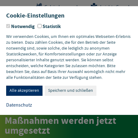
Sprungstellen-
Navigation
Hauptinhalte
Pflichtangaben
Gebärdensprache
Leichte Sprache
Navigation
und
Cookie-Einstellungen
Kontakt
Notwendig
Statistik
Wir verwenden Cookies, um Ihnen ein optimales Webseiten-Erlebnis
zu bieten. Dazu zählen Cookies, die für den Betrieb der Seite
notwendig sind, sowie solche, die lediglich zu anonymen
Statistikzwecken, für Komforteinstellungen oder zur Anzeige
personalisierter Inhalte genutzt werden. Sie können selbst
entscheiden, welche Kategorien Sie zulassen möchten. Bitte
beachten Sie, dass auf Basis Ihrer Auswahl womöglich nicht mehr
alle Funktionalitäten der Seite zur Verfügung stehen.
PRESSEMITTEILUNG MUNV
PRESSEMITTEILUNG
Rege Nachfrage zum
Alle akzeptieren
Speichern und schließen
Konjunkturpaket "Grüne
Datenschutz
Infrastruktur": Über 60
Maßnahmen werden jetzt
umgesetzt