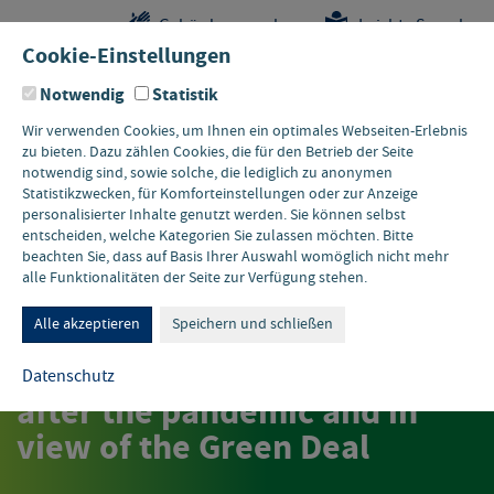
Sprungstellen-
Navigation
Hauptinhalte
Pflichtangaben
Gebärdensprache
Leichte Sprache
Navigation
und
Cookie-Einstellungen
Kontakt
Notwendig
Statistik
Wir verwenden Cookies, um Ihnen ein optimales Webseiten-Erlebnis
zu bieten. Dazu zählen Cookies, die für den Betrieb der Seite
notwendig sind, sowie solche, die lediglich zu anonymen
Statistikzwecken, für Komforteinstellungen oder zur Anzeige
personalisierter Inhalte genutzt werden. Sie können selbst
entscheiden, welche Kategorien Sie zulassen möchten. Bitte
beachten Sie, dass auf Basis Ihrer Auswahl womöglich nicht mehr
alle Funktionalitäten der Seite zur Verfügung stehen.
UMWELTWIRTSCHAFTSNEWS
Alle akzeptieren
Speichern und schließen
UMWELTWIRTSCHAFTSNEWS
Podcast: SMEs in Europe
Datenschutz
after the pandemic and in
view of the Green Deal