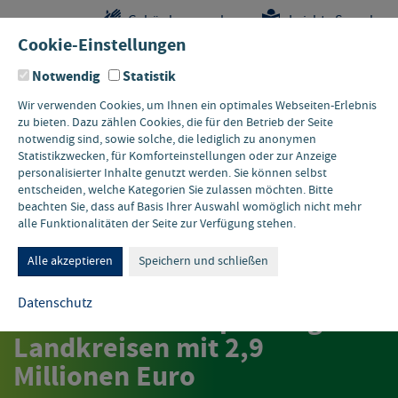
Sprungstellen-
Navigation
Hauptinhalte
Pflichtangaben
Gebärdensprache
Leichte Sprache
Navigation
und
Cookie-Einstellungen
Kontakt
Notwendig
Statistik
Wir verwenden Cookies, um Ihnen ein optimales Webseiten-Erlebnis
zu bieten. Dazu zählen Cookies, die für den Betrieb der Seite
notwendig sind, sowie solche, die lediglich zu anonymen
Statistikzwecken, für Komforteinstellungen oder zur Anzeige
personalisierter Inhalte genutzt werden. Sie können selbst
entscheiden, welche Kategorien Sie zulassen möchten. Bitte
beachten Sie, dass auf Basis Ihrer Auswahl womöglich nicht mehr
alle Funktionalitäten der Seite zur Verfügung stehen.
PRESSEMITTEILUNG MUNV
PRESSEMITTEILUNG
Nordrhein-Westfalen wird
Alle akzeptieren
Speichern und schließen
klimarobust: Land und EU
Datenschutz
fördern Klimaanpassung in
Landkreisen mit 2,9
Millionen Euro