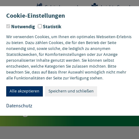
Sprungstellen-
Navigation
Hauptinhalte
Pflichtangaben
Gebärdensprache
Leichte Sprache
Navigation
und
Cookie-Einstellungen
Kontakt
Notwendig
Statistik
Wir verwenden Cookies, um Ihnen ein optimales Webseiten-Erlebnis
zu bieten. Dazu zählen Cookies, die für den Betrieb der Seite
notwendig sind, sowie solche, die lediglich zu anonymen
Statistikzwecken, für Komforteinstellungen oder zur Anzeige
personalisierter Inhalte genutzt werden. Sie können selbst
entscheiden, welche Kategorien Sie zulassen möchten. Bitte
beachten Sie, dass auf Basis Ihrer Auswahl womöglich nicht mehr
alle Funktionalitäten der Seite zur Verfügung stehen.
10. JUNI 2026 • WUPPERTAL
Zirkeltraining – Mit
Alle akzeptieren
Speichern und schließen
Kreislaufwirtschaft fit für
Datenschutz
morgen