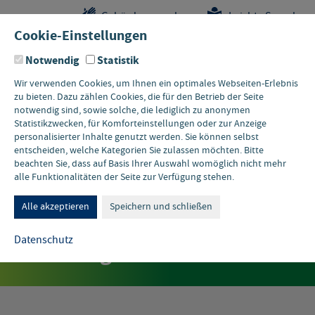
Sprungstellen-
Navigation
Hauptinhalte
Pflichtangaben
Gebärdensprache
Leichte Sprache
Navigation
und
Cookie-Einstellungen
Kontakt
Notwendig
Statistik
Wir verwenden Cookies, um Ihnen ein optimales Webseiten-Erlebnis
zu bieten. Dazu zählen Cookies, die für den Betrieb der Seite
notwendig sind, sowie solche, die lediglich zu anonymen
Statistikzwecken, für Komforteinstellungen oder zur Anzeige
personalisierter Inhalte genutzt werden. Sie können selbst
entscheiden, welche Kategorien Sie zulassen möchten. Bitte
beachten Sie, dass auf Basis Ihrer Auswahl womöglich nicht mehr
alle Funktionalitäten der Seite zur Verfügung stehen.
15. JULI 2026 • DÜSSELDORF
Tagung – Ladeinfrastruktur
Alle akzeptieren
Speichern und schließen
für E-Lkw in
Datenschutz
Gewerbegebieten