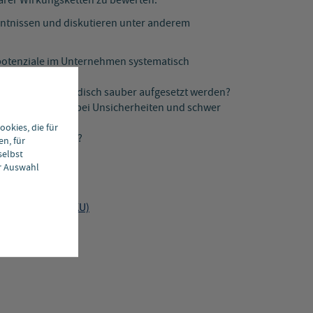
arer Wirkungsketten zu bewerten.
nntnissen und diskutieren unter anderem
potenziale im Unternehmen systematisch
ichtstun“ methodisch sauber aufgesetzt werden?
besondere auch bei Unsicherheiten und schwer
okies, die für
hmen tatsächlich?
en, für
selbst
er Auswahl
rnehmen.NRW (NKU)