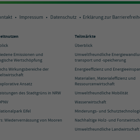
ontakt
•
Impressum
•
Datenschutz
•
Erklärung zur Barrierefreih
ltnutzen
Teilmärkte
blick
Überblick
iedene Emissionen und
Umweltfreundliche Energiewandlun
ogische Wertschöpfung
transport und -speicherung
sechs Wirkungsbereiche der
Energieeffizienz und Energieeinspa
ltwirtschaft
Materialien, Materialeffizienz und
xplorative Ansatz
Ressourcenwirtschaft
Leistungen des Stadtgrüns in NRW
Umweltfreundliche Mobilität
ÖPNV
Wasserwirtschaft
ationalpark Eifel
Minderungs- und Schutztechnolog
rs: Wiedervernässung von Mooren
Nachhaltige Holz- und Forstwirtsch
Umweltfreundliche Landwirtschaft