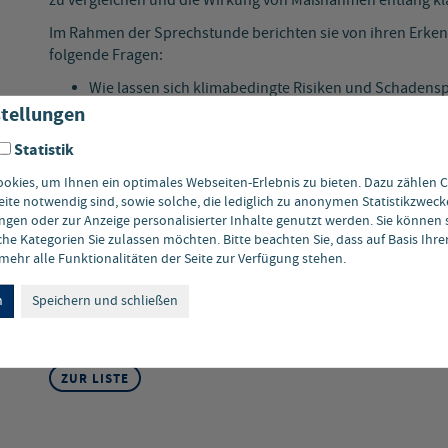
zu vergleichen und die Wirkung von Maßnahmen entlang kl
Im Rahmen der Sprechstunde berichten sie von ihren Erke
folgende Fragen:
Wie lassen sich klimabedingte Risiken und Schadens
erfassen?
tellungen
Wie kann der Vergleich zwischen „Anpassung“ und „N
Statistik
Wie können Kosten und Nutzen bewertet werden, ins
quantifizierbaren Effekten?
kies, um Ihnen ein optimales Webseiten-Erlebnis zu bieten. Dazu zählen Co
Und: Wann rechnet sich Klimaanpassung für Unterne
eite notwendig sind, sowie solche, die lediglich zu anonymen Statistikzweck
gen oder zur Anzeige personalisierter Inhalte genutzt werden. Sie können 
he Kategorien Sie zulassen möchten. Bitte beachten Sie, dass auf Basis Ihr
ehr alle Funktionalitäten der Seite zur Verfügung stehen.
Weitere Informationen und Anmeldung
Eine Veranstaltung vom
Netzwerk Klimaanpassung & Unte
n
Speichern und schließen
ZUR LISTE