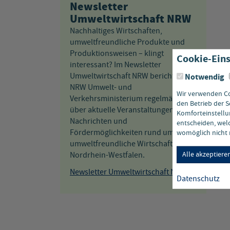
Newsletter
Umweltwirtschaft NRW
Nachhaltiges Wirtschaften,
umweltfreundliche Produkte und
Produktionsweisen – klingt
Cookie-Eins
interessant? Im Newsletter
Umweltwirtschaft NRW berichtet das
Notwendig
NRW Umwelt- und
Wir verwenden Coo
Verkehrsministerium regelmäßig
den Betrieb der S
über aktuelle Veranstaltungen,
Komforteinstellun
Nachrichten und
entscheiden, welc
Fördermöglichkeiten rund um das
womöglich nicht m
umweltfreundliche Wirtschaften in
Alle akzeptiere
Nordrhein-Westfalen.
Newsletter Umweltwirtschaft NRW
Datenschutz