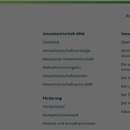
K
Umweltwirtschaft NRW
Umwe
Überblick
Über
Umweltwirtschaftsstrategie
Verm
ökol
Masterplan Umweltwirtschaft
Die 
Maßnahmennavigator
Umwe
Umweltwirtschaftsbericht
Der e
Umweltwirtschaftspreis.NRW
Die 
Der 
Förderung
Der N
Fördermittel
Exku
Kompetenznetzwerk
Akteure und Kontaktpersonen