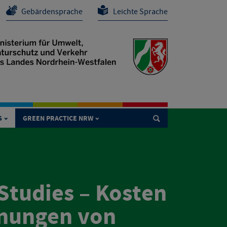
Gebärdensprache
Leichte Sprache
S
GREEN PRACTICE NRW

tudies – Kosten
nungen von