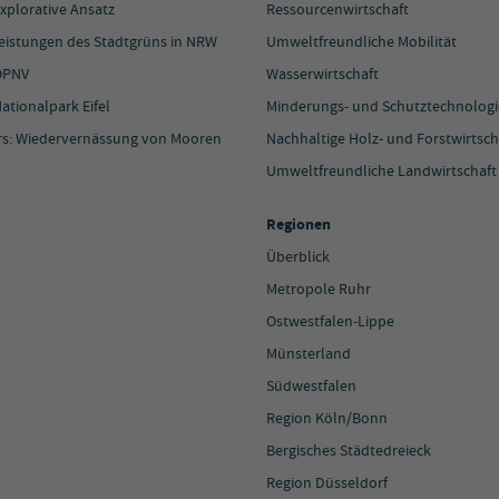
xplorative Ansatz
Ressourcenwirtschaft
Leistungen des Stadtgrüns in NRW
Umweltfreundliche Mobilität
ÖPNV
Wasserwirtschaft
ationalpark Eifel
Minderungs- und Schutztechnolog
rs: Wiedervernässung von Mooren
Nachhaltige Holz- und Forstwirtsch
Umweltfreundliche Landwirtschaft
Regionen
Überblick
Metropole Ruhr
Ostwestfalen-Lippe
Münsterland
Südwestfalen
Region Köln/Bonn
Bergisches Städtedreieck
Region Düsseldorf