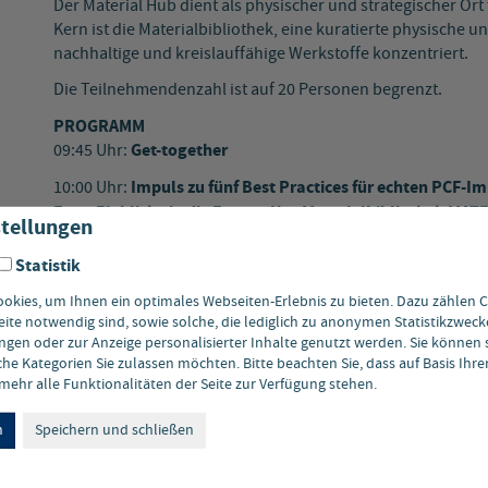
Der Material Hub dient als physischer und strategischer Ort
Kern ist die Materialbibliothek, eine kuratierte physische u
nachhaltige und kreislauffähige Werkstoffe konzentriert.
Die Teilnehmendenzahl ist auf 20 Personen begrenzt.
PROGRAMM
Get-together
09:45 Uhr:
Impuls zu fünf Best Practices für echten PCF-
10:00 Uhr:
Erste Einblicke in die Future+You Materialbibliothek MA
tellungen
Barbara Busse, Future+You
Statistik
Hands-On und Workshop
Herausforderungen der Teilnehmenden im Fokus – mit Rau
kies, um Ihnen ein optimales Webseiten-Erlebnis zu bieten. Dazu zählen Co
Perspektiven
eite notwendig sind, sowie solche, die lediglich zu anonymen Statistikzweck
gen oder zur Anzeige personalisierter Inhalte genutzt werden. Sie können 
Impuls zu Quickstart in Fördermöglichkeiten rund um na
he Kategorien Sie zulassen möchten. Bitte beachten Sie, dass auf Basis Ihr
Anja Vogel, Effizienz-Agentur NRW
ehr alle Funktionalitäten der Seite zur Verfügung stehen.
Networking bei Snacks und Getränken
11:30 Uhr:
n
Speichern und schließen
Ende der Veranstaltung
12:00 Uhr: