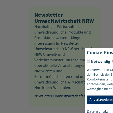
Newsletter
Umweltwirtschaft NRW
Nachhaltiges Wirtschaften,
umweltfreundliche Produkte und
Produktionsweisen – klingt
interessant? Im Newsletter
Umweltwirtschaft NRW berichtet das
Cookie-Eins
NRW Umwelt- und
Verkehrsministerium regelmäßig
Notwendig
über aktuelle Veranstaltungen,
Wir verwenden Coo
Nachrichten und
den Betrieb der S
Fördermöglichkeiten rund um das
Komforteinstellun
umweltfreundliche Wirtschaften in
entscheiden, welc
Nordrhein-Westfalen.
womöglich nicht m
Newsletter Umweltwirtschaft NRW
Alle akzeptiere
Datenschutz