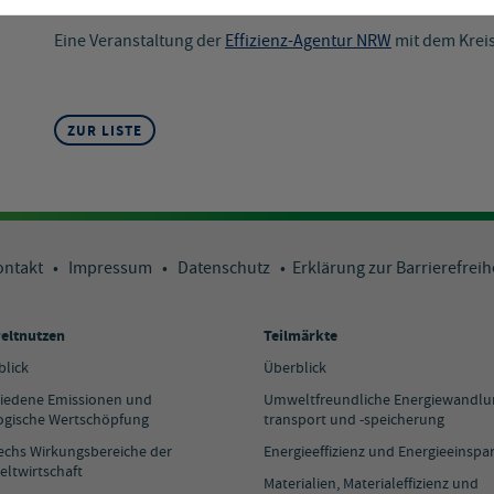
Weitere Informationen und Anmeldung
Eine Veranstaltung der
Effizienz-Agentur NRW
mit dem Krei
ZUR LISTE
ontakt
•
Impressum
•
Datenschutz
•
Erklärung zur Barrierefreih
ltnutzen
Teilmärkte
blick
Überblick
iedene Emissionen und
Umweltfreundliche Energiewandlun
ogische Wertschöpfung
transport und -speicherung
sechs Wirkungsbereiche der
Energieeffizienz und Energieeinspa
ltwirtschaft
Materialien, Materialeffizienz und