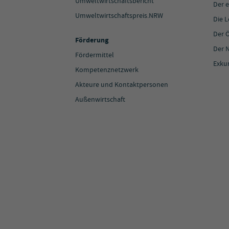
Umweltwirtschaftsbericht
Der e
Umweltwirtschaftspreis.NRW
Die 
Der 
Förderung
Der N
Fördermittel
Exku
Kompetenznetzwerk
Akteure und Kontaktpersonen
Außenwirtschaft