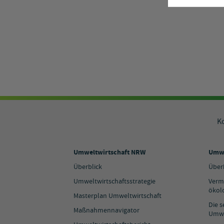
K
Umweltwirtschaft NRW
Umwe
Überblick
Über
Umweltwirtschaftsstrategie
Verm
ökol
Masterplan Umweltwirtschaft
Die 
Maßnahmennavigator
Umwe