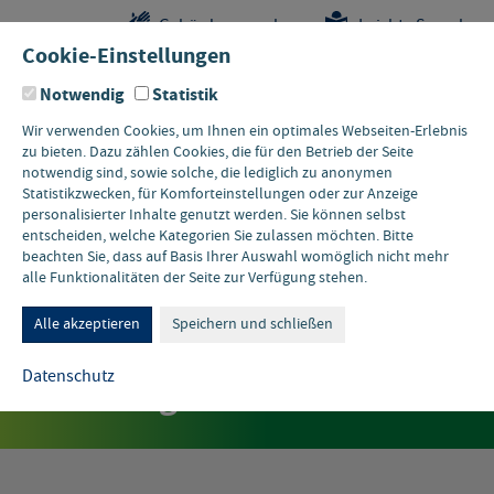
Sprungstellen-
Navigation
Hauptinhalte
Pflichtangaben
Gebärdensprache
Leichte Sprache
Navigation
und
Cookie-Einstellungen
Kontakt
Notwendig
Statistik
Wir verwenden Cookies, um Ihnen ein optimales Webseiten-Erlebnis
zu bieten. Dazu zählen Cookies, die für den Betrieb der Seite
notwendig sind, sowie solche, die lediglich zu anonymen
Statistikzwecken, für Komforteinstellungen oder zur Anzeige
personalisierter Inhalte genutzt werden. Sie können selbst
entscheiden, welche Kategorien Sie zulassen möchten. Bitte
beachten Sie, dass auf Basis Ihrer Auswahl womöglich nicht mehr
alle Funktionalitäten der Seite zur Verfügung stehen.
05. FEBRUAR 2026 • ONLINE
60min:Greentech.Ruhr:
Alle akzeptieren
Speichern und schließen
Rückbau alter
Datenschutz
Industriegebäude