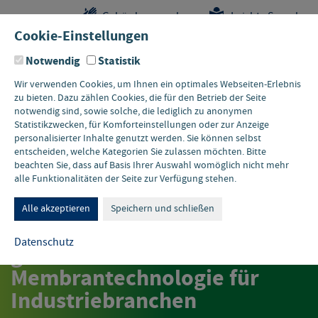
Sprungstellen-
Navigation
Hauptinhalte
Pflichtangaben
Gebärdensprache
Leichte Sprache
Navigation
und
Cookie-Einstellungen
Kontakt
Notwendig
Statistik
Wir verwenden Cookies, um Ihnen ein optimales Webseiten-Erlebnis
zu bieten. Dazu zählen Cookies, die für den Betrieb der Seite
notwendig sind, sowie solche, die lediglich zu anonymen
Statistikzwecken, für Komforteinstellungen oder zur Anzeige
personalisierter Inhalte genutzt werden. Sie können selbst
entscheiden, welche Kategorien Sie zulassen möchten. Bitte
beachten Sie, dass auf Basis Ihrer Auswahl womöglich nicht mehr
alle Funktionalitäten der Seite zur Verfügung stehen.
06. NOVEMBER 2025 • ONLINE
60min:Greentech.Ruhr:
Alle akzeptieren
Speichern und schließen
Abwasserbehandlung neu
Datenschutz
gedacht – Potenziale der
Membrantechnologie für
Industriebranchen