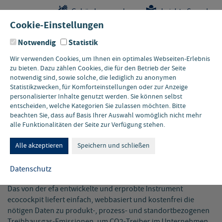
Sprungstellen-
Navigation
Hauptinhalte
Pflichtangaben
Gebärdensprache
Leichte Sprache
Navigation
und
Cookie-Einstellungen
Kontakt
Notwendig
Statistik
Wir verwenden Cookies, um Ihnen ein optimales Webseiten-Erlebnis
zu bieten. Dazu zählen Cookies, die für den Betrieb der Seite
notwendig sind, sowie solche, die lediglich zu anonymen
Statistikzwecken, für Komforteinstellungen oder zur Anzeige
personalisierter Inhalte genutzt werden. Sie können selbst
entscheiden, welche Kategorien Sie zulassen möchten. Bitte
beachten Sie, dass auf Basis Ihrer Auswahl womöglich nicht mehr
Veranstaltungshinweise
alle Funktionalitäten der Seite zur Verfügung stehen.
Alle akzeptieren
Speichern und schließen
16. SEPTEMBER 2026 • ONLINE
Datenschutz
Treibhausgasbilanzierung mit ecocockpit
Das von der efa entwickelte und erprobte Instrument
ecocockpit liefert einfach, webbasiert und kostenfrei die
nötigen Daten zu produkt-, prozess- und standortbezogenen
Treibhausgas-Emissionen, um CO2-Treiber im Unternehmen