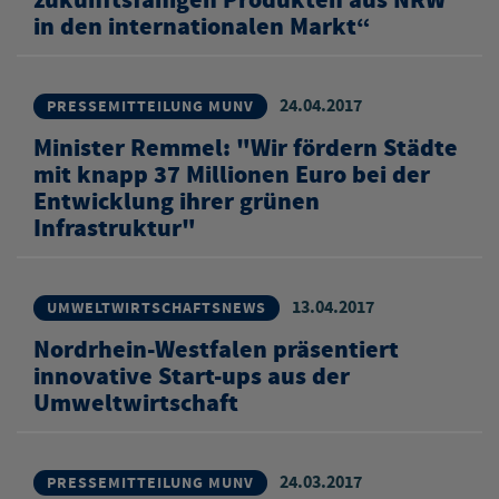
zukunftsfähigen Produkten aus NRW
in den internationalen Markt“
24.04.2017
PRESSEMITTEILUNG MUNV
Minister Remmel: "Wir fördern Städte
mit knapp 37 Millionen Euro bei der
Entwicklung ihrer grünen
Infrastruktur"
13.04.2017
UMWELTWIRTSCHAFTSNEWS
Nordrhein-Westfalen präsentiert
innovative Start-ups aus der
Umweltwirtschaft
24.03.2017
PRESSEMITTEILUNG MUNV