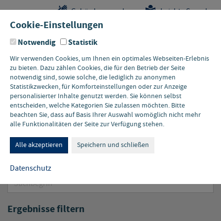
Sprungstellen-
Navigation
Hauptinhalte
Pflichtangaben
Gebärdensprache
Leichte Sprache
Navigation
und
Cookie-Einstellungen
Kontakt
Notwendig
Statistik
Wir verwenden Cookies, um Ihnen ein optimales Webseiten-Erlebnis
zu bieten. Dazu zählen Cookies, die für den Betrieb der Seite
notwendig sind, sowie solche, die lediglich zu anonymen
Statistikzwecken, für Komforteinstellungen oder zur Anzeige
personalisierter Inhalte genutzt werden. Sie können selbst
entscheiden, welche Kategorien Sie zulassen möchten. Bitte
beachten Sie, dass auf Basis Ihrer Auswahl womöglich nicht mehr
Newsarchiv
alle Funktionalitäten der Seite zur Verfügung stehen.
Alle akzeptieren
Speichern und schließen
Meldungen durchsuchen
Datenschutz
Suchbegriff
Ergebnisse filtern