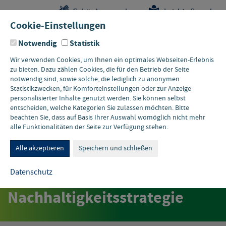
Sprungstellen-
Navigation
Hauptinhalte
Pflichtangaben
Gebärdensprache
Leichte Sprache
Navigation
und
Cookie-Einstellungen
Kontakt
Notwendig
Statistik
Wir verwenden Cookies, um Ihnen ein optimales Webseiten-Erlebnis
zu bieten. Dazu zählen Cookies, die für den Betrieb der Seite
notwendig sind, sowie solche, die lediglich zu anonymen
Statistikzwecken, für Komforteinstellungen oder zur Anzeige
personalisierter Inhalte genutzt werden. Sie können selbst
entscheiden, welche Kategorien Sie zulassen möchten. Bitte
beachten Sie, dass auf Basis Ihrer Auswahl womöglich nicht mehr
alle Funktionalitäten der Seite zur Verfügung stehen.
PRESSEMITTEILUNG MUNV
Wie wollen wir in Zukunft
Alle akzeptieren
Speichern und schließen
leben? Landesregierung
Datenschutz
beschließt
Nachhaltigkeitsstrategie