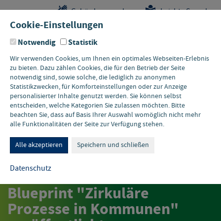
Sprungstellen-
Navigation
Hauptinhalte
Pflichtangaben
Gebärdensprache
Leichte Sprache
Navigation
und
Cookie-Einstellungen
Kontakt
Notwendig
Statistik
Wir verwenden Cookies, um Ihnen ein optimales Webseiten-Erlebnis
zu bieten. Dazu zählen Cookies, die für den Betrieb der Seite
notwendig sind, sowie solche, die lediglich zu anonymen
Statistikzwecken, für Komforteinstellungen oder zur Anzeige
personalisierter Inhalte genutzt werden. Sie können selbst
entscheiden, welche Kategorien Sie zulassen möchten. Bitte
beachten Sie, dass auf Basis Ihrer Auswahl womöglich nicht mehr
alle Funktionalitäten der Seite zur Verfügung stehen.
UMWELTWIRTSCHAFTSNEWS
Wegweiser für die
Alle akzeptieren
Speichern und schließen
kommunale
Datenschutz
Kreislaufwirtschaft:
Blueprint "Zirkuläre
Prozesse in Kommunen"