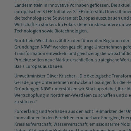
Landesmitteln in innovative Vorhaben geflossen. Die aktu
europäischen STEP-Initiative. STEP unterstützt Investitio
die technologische Souveränität Europas auszubauen und 
Wirtschaft zu stärken. Im Fokus stehen insbesondere umwel
Technologien sowie Biotechnologien.
Nordrhein-Westfalen zählt zu den führenden Regionen der 
Gründungen.NRW“ werden gezielt junge Unternehmen geförd
Transformation entwickeln und gleichzeitig die wirtschaftli
Projekte sollen neue Märkte erschließen, strategische Wer
Basis Europas ausbauen.
Umweltminister Oliver Krischer: „Die ökologische Transfor
Gerade junge Unternehmen entwickeln Lösungen für die He
Gründungen.NRW‘ unterstützen wir Start-ups dabei, ihre Id
Wertschöpfung in Nordrhein-Westfalen zu schaffen und di
zu stärken.“
Förderfähig sind Vorhaben aus den acht Teilmärkten der U
Innovationen in den Bereichen erneuerbare Energien, Energ
Kreislaufwirtschaft, Wasserwirtschaft, emissionsarme Mobil
Unterstützt werden Projekte mit hohem Innovations- und W