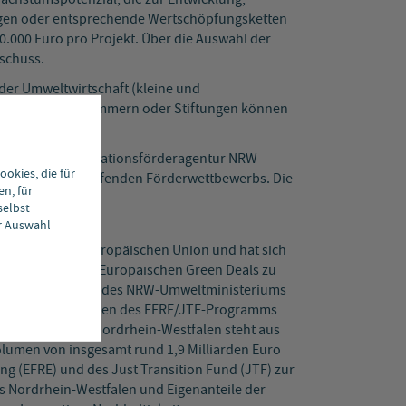
ragen oder entsprechende Wertschöpfungsketten
50.000 Euro pro Projekt. Über die Auswahl der
schuss.
er Umweltwirtschaft (kleine und
gen, Vereine, Kammern oder Stiftungen können
en unterstützen.
Uhr, bei der Innovationsförderagentur NRW
okies, die für
hungsrunde des laufenden Förderwettbewerbs. Die
en, für
hr online statt.
selbst
er Auswahl
 Regionen der Europäischen Union und hat sich
tion im Sinne des Europäischen Green Deals zu
in Federführung des NRW-Umweltministeriums
rwettbewerb im Rahmen des EFRE/JTF-Programms
ive Vorhaben in Nordrhein-Westfalen steht aus
umen von insgesamt rund 1,9 Milliarden Euro
ng (EFRE) und des Just Transition Fund (JTF) zur
 Nordrhein-Westfalen und Eigenanteile der