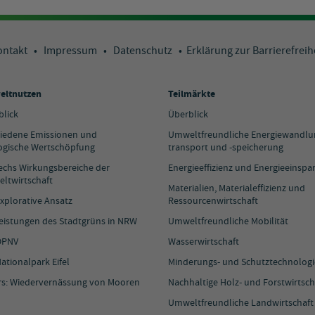
ontakt
•
Impressum
•
Datenschutz
•
Erklärung zur Barrierefreih
ltnutzen
Teilmärkte
blick
Überblick
iedene Emissionen und
Umweltfreundliche Energiewandlun
ogische Wertschöpfung
transport und -speicherung
sechs Wirkungsbereiche der
Energieeffizienz und Energieeinspa
ltwirtschaft
Materialien, Materialeffizienz und
xplorative Ansatz
Ressourcenwirtschaft
Leistungen des Stadtgrüns in NRW
Umweltfreundliche Mobilität
ÖPNV
Wasserwirtschaft
ationalpark Eifel
Minderungs- und Schutztechnolog
rs: Wiedervernässung von Mooren
Nachhaltige Holz- und Forstwirtsch
Umweltfreundliche Landwirtschaft