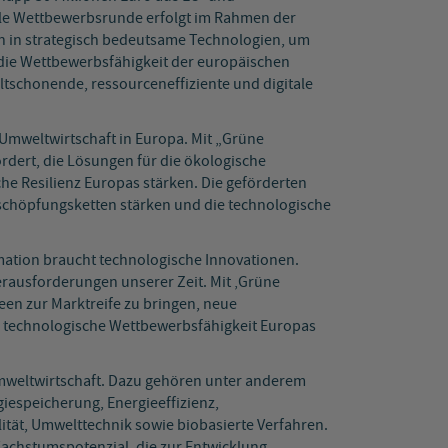
elle Wettbewerbsrunde erfolgt im Rahmen der
nen in strategisch bedeutsame Technologien, um
die Wettbewerbsfähigkeit der europäischen
tschonende, ressourceneffiziente und digitale
Umweltwirtschaft in Europa. Mit „Grüne
ert, die Lösungen für die ökologische
che Resilienz Europas stärken. Die geförderten
tschöpfungsketten stärken und die technologische
mation braucht technologische Innovationen.
rausforderungen unserer Zeit. Mit ‚Grüne
een zur Marktreife zu bringen, neue
e technologische Wettbewerbsfähigkeit Europas
mweltwirtschaft. Dazu gehören unter anderem
iespeicherung, Energieeffizienz,
ität, Umwelttechnik sowie biobasierte Verfahren.
achstumspotenzial, die zur Entwicklung,