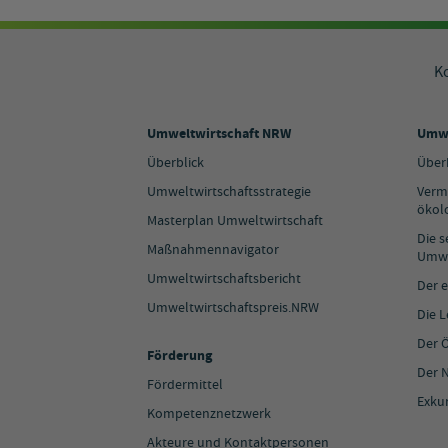
K
Umweltwirtschaft NRW
Umwe
Überblick
Über
Umweltwirtschaftsstrategie
Verm
ökol
Masterplan Umweltwirtschaft
Die 
Maßnahmennavigator
Umwe
Umweltwirtschaftsbericht
Der e
Umweltwirtschaftspreis.NRW
Die 
Der 
Förderung
Der N
Fördermittel
Exku
Kompetenznetzwerk
Akteure und Kontaktpersonen