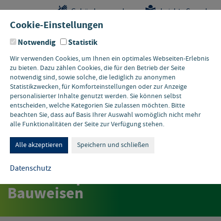
Sprungstellen-
Navigation
Hauptinhalte
Pflichtangaben
Gebärdensprache
Leichte Sprache
Navigation
und
Cookie-Einstellungen
Kontakt
Notwendig
Statistik
Wir verwenden Cookies, um Ihnen ein optimales Webseiten-Erlebnis
zu bieten. Dazu zählen Cookies, die für den Betrieb der Seite
notwendig sind, sowie solche, die lediglich zu anonymen
Statistikzwecken, für Komforteinstellungen oder zur Anzeige
personalisierter Inhalte genutzt werden. Sie können selbst
entscheiden, welche Kategorien Sie zulassen möchten. Bitte
beachten Sie, dass auf Basis Ihrer Auswahl womöglich nicht mehr
alle Funktionalitäten der Seite zur Verfügung stehen.
PRESSEMITTEILUNG MUNV
Nächste Schritte der
Alle akzeptieren
Speichern und schließen
Sanierungsoffensive NRW:
Datenschutz
Mehr Tempo und innovative
Bauweisen