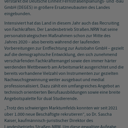
verstärkt die Deutsche Einheit Fernstraßenplanungs- und -bau
GmbH (DEGES) in größere Ersatzneubauten des Landes
eingebunden.
Intensiviert hat das Land in diesem Jahr auch das Recruiting
von Fachkräften. Der Landesbetrieb Straßen.NRW hat seine
personalstrategischen Maßnahmen schon zur Mitte des
Jahres 2020 – also bereits während der laufenden
Vorbereitungen zur Entflechtung zur Autobahn GmbH – gezielt
auf die demographische Entwicklung, den sich zunehmend
verschärfenden Fachkräftemangel sowie den immer härter
werdenden Wettbewerb am Arbeitsmarkt ausgerichtet und die
bereits vorhandene Vielzahl von Instrumenten zur gezielten
Nachwuchsgewinnung weiter ausgebaut und medial
professionalisiert. Dazu zählt ein umfangreiches Angebot an
technisch orientierten Berufsausbildungen sowie eine breite
Angebotspalette für dual Studierende.
„Trotz des schwierigen Marktumfelds konnten wir seit 2021
über 1.000 neue Beschäftigte rekrutieren“, so Dr. Sascha
Kaiser, kaufmännisch-juristischer Direktor des
Landesbetriebs Straßen.NRW. Um diese gewaltige Aufgabe