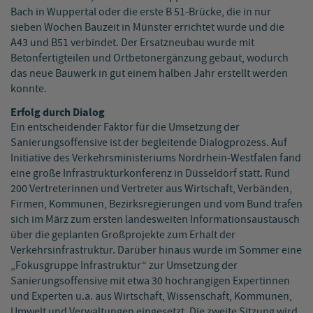
Bach in Wuppertal oder die erste B 51-Brücke, die in nur
sieben Wochen Bauzeit in Münster errichtet wurde und die
A43 und B51 verbindet. Der Ersatzneubau wurde mit
Betonfertigteilen und Ortbetonergänzung gebaut, wodurch
das neue Bauwerk in gut einem halben Jahr erstellt werden
konnte.
Erfolg durch Dialog
Ein entscheidender Faktor für die Umsetzung der
Sanierungsoffensive ist der begleitende Dialogprozess. Auf
Initiative des Verkehrsministeriums Nordrhein-Westfalen fand
eine große Infrastrukturkonferenz in Düsseldorf statt. Rund
200 Vertreterinnen und Vertreter aus Wirtschaft, Verbänden,
Firmen, Kommunen, Bezirksregierungen und vom Bund trafen
sich im März zum ersten landesweiten Informationsaustausch
über die geplanten Großprojekte zum Erhalt der
Verkehrsinfrastruktur. Darüber hinaus wurde im Sommer eine
„Fokusgruppe Infrastruktur“ zur Umsetzung der
Sanierungsoffensive mit etwa 30 hochrangigen Expertinnen
und Experten u.a. aus Wirtschaft, Wissenschaft, Kommunen,
Umwelt und Verwaltungen eingesetzt. Die zweite Sitzung wird