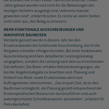
die Brücken, die in den 1960er Jahren bis Mitte der 1980er
Jahre gebaut wurden und nicht für die Belastungen des
heutigen Verkehrs ausgelegt sind, vielerorts marode
geworden sind“, erklärt Krischer. Es reiche an vielen Stellen
nicht mehr aus, den Belag zu erneuern.
MEHR FUNKTIONALE AUSSCHREIBUNGEN UND
INNOVATIVE BAUWEISEN
Verstärkt genutzt wurde in diesem Jahr bei den
Ersatzneubauten die funktionale Ausschreibung, durch die
Vergaben schneller erfolgen konnten. Bei einer funktionalen
Ausschreibung wird kein detaillierter Leistungskatalog
vorgegeben, sondern die Leistung nach dem zu erreichenden
Ziel definiert. Die Bieter erhalten Rahmenbedingungen, die
bei der Angebotsabgabe zu beachten sind. Planung und
Entwurf von Rück- sowie Ersatzneubau wird vom
Auftragnehmer übernommen. „Das erspart Zeit, da es den
Baufirmen ermöglicht, die Planung gezielt entsprechend der
firmenspezifischen Ressourcen durchzuführen und auch
patentgeschützte Schnellbauweisen anzubieten“, erläutert Dr.
Petra Beckefeld.