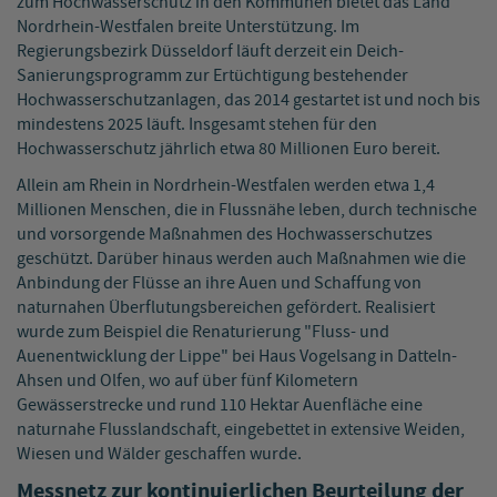
zum Hochwasserschutz in den Kommunen bietet das Land
Nordrhein-Westfalen breite Unterstützung. Im
Regierungsbezirk Düsseldorf läuft derzeit ein Deich-
Sanierungsprogramm zur Ertüchtigung bestehender
Hochwasserschutzanlagen, das 2014 gestartet ist und noch bis
mindestens 2025 läuft. Insgesamt stehen für den
Hochwasserschutz jährlich etwa 80 Millionen Euro bereit.
Allein am Rhein in Nordrhein-Westfalen werden etwa 1,4
Millionen Menschen, die in Flussnähe leben, durch technische
und vorsorgende Maßnahmen des Hochwasserschutzes
geschützt. Darüber hinaus werden auch Maßnahmen wie die
Anbindung der Flüsse an ihre Auen und Schaffung von
naturnahen Überflutungsbereichen gefördert. Realisiert
wurde zum Beispiel die Renaturierung "Fluss- und
Auenentwicklung der Lippe" bei Haus Vogelsang in Datteln-
Ahsen und Olfen, wo auf über fünf Kilometern
Gewässerstrecke und rund 110 Hektar Auenfläche eine
naturnahe Flusslandschaft, eingebettet in extensive Weiden,
Wiesen und Wälder geschaffen wurde.
Messnetz zur kontinuierlichen Beurteilung der