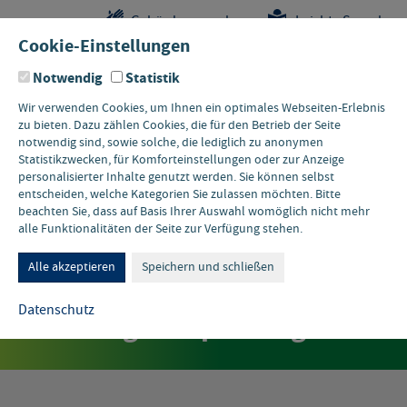
Sprungstellen-
Navigation
Hauptinhalte
Pflichtangaben
Gebärdensprache
Leichte Sprache
Navigation
und
Cookie-Einstellungen
Kontakt
Notwendig
Statistik
Wir verwenden Cookies, um Ihnen ein optimales Webseiten-Erlebnis
zu bieten. Dazu zählen Cookies, die für den Betrieb der Seite
notwendig sind, sowie solche, die lediglich zu anonymen
Statistikzwecken, für Komforteinstellungen oder zur Anzeige
personalisierter Inhalte genutzt werden. Sie können selbst
entscheiden, welche Kategorien Sie zulassen möchten. Bitte
beachten Sie, dass auf Basis Ihrer Auswahl womöglich nicht mehr
alle Funktionalitäten der Seite zur Verfügung stehen.
PRESSEMITTEILUNG MUNV
PRESSEMITTEILUNG
Hochwasserschutz wichtiger
Alle akzeptieren
Speichern und schließen
Baustein der
Datenschutz
Klimafolgenanpassung